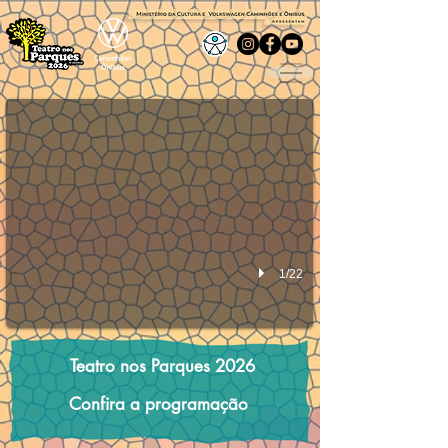
Grupo: Pia Fraus Espetáculo: Bichos Vermelhos
Local: Pq das Águas Resende RJ - Data: 26/07/26 - Sáb às 1
1/22
Teatro nos Parques 2026
Confira a programação