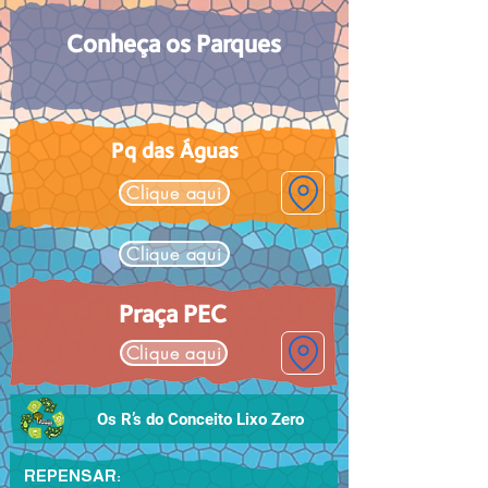
Conheça os Parques
Pq das Águas
Clique aqui
Clique aqui
Praça PEC
Clique aqui
Os R’s do Conceito Lixo Zero
REPENSAR: