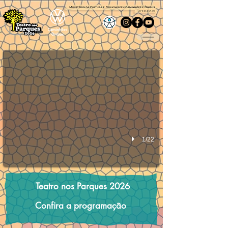
Grupo: Pia Fraus Espetáculo: Bichos Vermelhos
Local: Pq das Águas Resende RJ - Data: 26/07/26 - Sáb às 1
1/22
Teatro nos Parques 2026
Confira a programação