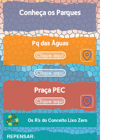
Conheça os Parques
Pq das Águas
Clique aqui
Clique aqui
Praça PEC
Clique aqui
Os R’s do Conceito Lixo Zero
REPENSAR: