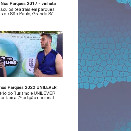
 Nos Parques 2017 - vinheta
áculos teatrais em parques
os de São Paulo, Grande São
 interior. De 02 de julho a 27
o! Acompanhe a
rogramação e participe!
//www.facebook.com/teatroparques/
teatronosparques.com.br
Teatro nos Parques 2022 UNILEVER
tério do Turismo e UNILEVER
entam a 2ª edição nacional
eatro nos Parques. Lei de
ntivo Federal/PRONAC. 48
sentações abrangendo os
os SP, MG e PE nas cidades
o Paulo, Aguaí, Indaiatuba,
hos, Pouso Alegre, Jaboatão
 Guararapes e Garanhuns.