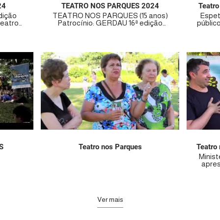
24
TEATRO NOS PARQUES 2024
Teatro
dição
TEATRO NOS PARQUES (15 anos)
Espet
Patrocínio: GERDAU 16ª edição
públic
7
estadual via Proac icms O teatro
Paulo e
P –
está nos parques há 15 anos! 07
de agosto. Gratuit
ogi das
cidades no estado de SP –
p
l, São
Araçariguama, Guarulhos, Mogi das
https:
ulo e
Cruzes, São Caetano do Sul, São
www.
José dos Campos, São Paulo e
NOS
Pindamonhangaba. A equipe de
do a
produção do TEATRO NOS
os de
PARQUES tem se dedicado a
ular,
planejar e executar projetos de
des e
teatro, circo e cultura popular,
aços
acessíveis a todas as idades e
is com
classes sociais, em espaços
ra toda
abertos e teatros municipais com
acessibilidade garantida para toda
64
população. Até dezembro/2023
S
Teatro nos Parques
em 07
conseguimos realizar 636
eiras,
apresentações teatrais em 07
Minis
iores
estados e 31 cidades brasileiras,
apres
atro do
ficando entre uma das maiores
do T
temporadas itinerante de teatro do
ince
Lei
país. TEATRO NOS PARQUES
apre
aneiro,
Edição Nacional – 2014 (Lei
estad
Ver mais
sília e
rouanet): Curitiba, Rio de Janeiro,
de Sã
Belo Horizonte, Salvador, Brasília e
Valin
– 2022
São Paulo. TEATRO NOS
dos