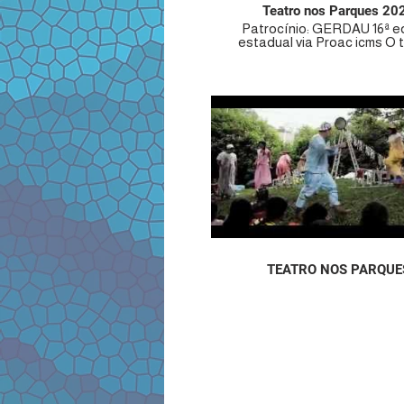
Teatro nos Parques 20
Patrocínio: GERDAU 16ª e
estadual via Proac icms O teatro
está nos parques há 15 anos! Em 0
cidades no estado de S
Araçariguama, Guarulhos, M
Cruzes, São Caetano do Su
José dos Campos, São Pa
Pindamonhangaba. A equipe de
produção do TEATRO 
PARQUES tem se dedica
planejar e executar projet
teatro, circo e cultura pop
acessíveis a todas as ida
classes sociais, em esp
abertos e teatros municipa
acessibilidade garantida pa
população. Até outubro/2024
conseguimos realizar 6
TEATRO NOS PARQUE
apresentações teatrais 
estados e 31 cidades brasil
ficando entre uma das ma
temporadas itinerante de te
país. TEATRO NOS PARQUES
Edição Nacional – 2014 (
rouanet): Curitiba, Rio de J
Belo Horizonte, Salvador, Bra
São Paulo. TEATRO NOS
PARQUES Edição Nacional 